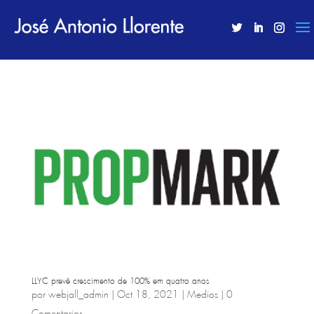
LLYC prevê crescimento de 100% em quatro anos
por
webjall_admin
|
Oct 18, 2021
|
Medios
|
0
Comentarios