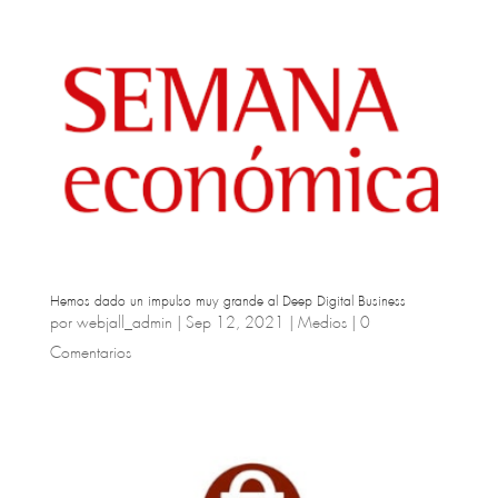
Hemos dado un impulso muy grande al Deep Digital Business
por
webjall_admin
|
Sep 12, 2021
|
Medios
|
0
Comentarios